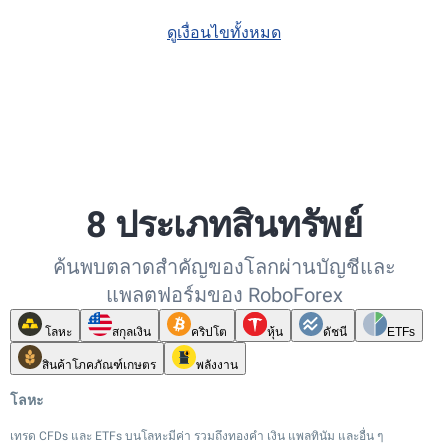
ดูเงื่อนไขทั้งหมด
8 ประเภทสินทรัพย์
ค้นพบตลาดสำคัญของโลกผ่านบัญชีและ
แพลตฟอร์มของ RoboForex
โลหะ
สกุลเงิน
คริปโต
หุ้น
ดัชนี
ETFs
สินค้าโภคภัณฑ์เกษตร
พลังงาน
โลหะ
เทรด CFDs และ ETFs บนโลหะมีค่า รวมถึงทองคำ เงิน แพลทินัม และอื่น ๆ