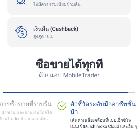
ไม่มีค่าธรรมเนียมข้ามคืน
сashback
เงินคืน (Cashback)
สูงสุด 10%
ซื้อขายได้ทุกที่
ด้วยแอป MobileTrader
เหมาะสำหรับการเทรด
พื้นที่การซื้อข
ทองคำ คู่สกุลเงิน และคริ
ซื้อขาย ฝากเงิน แล
ปโต
บัญชี MetaTrader 4
การติดตามราคาออนไลน์แบบเรียล
ไทม์โดยไม่มีความล่าช้าและการ