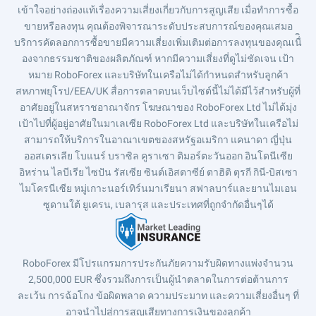
เข้าใจอย่างถ่องแท้เรื่องความเสี่ยงเกี่ยวกับการสูญเสีย เมื่อทำการซื้อ
ขายหรือลงทุน คุณต้องพิจารณาระดับประสบการณ์ของคุณเสมอ
บริการคัดลอกการซื้อขายมีความเสี่ยงเพิ่มเติมต่อการลงทุนของคุณเนื่ิ
องจากธรรมชาติของผลิตภัณฑ์ หากมีความเสี่ยงที่ดูไม่ชัดเจน เป้า
หมาย RoboForex และบริษัทในเครือไม่ได้กำหนดสำหรับลูกค้า
สหภาพยุโรป/EEA/UK สื่อการตลาดบนเว็บไซต์นี้ไม่ได้มีไว้สำหรับผู้ที่
อาศัยอยู่ในสหราชอาณาจักร โฆษณาของ RoboForex Ltd ไม่ได้มุ่ง
เป้าไปที่ผู้อยู่อาศัยในมาเลเซีย RoboForex Ltd และบริษัทในเครือไม่
สามารถให้บริการในอาณาเขตของสหรัฐอเมริกา แคนาดา ญี่ปุ่น
ออสเตรเลีย โบแนร์ บราซิล คูราเซา ติมอร์ตะวันออก อินโดนีเซีย
อิหร่าน ไลบีเรีย ไซปัน รัสเซีย ซินต์เอิสตาซีย์ ตาฮิติ ตุรกี กินี-บิสเซา
ไมโครนีเซีย หมู่เกาะนอร์เทิร์นมาเรียนา สฟาลบาร์และยานไมเอน
ซูดานใต้ ยูเครน, เบลารุส และประเทศที่ถูกจำกัดอื่นๆได้
RoboForex มีโปรแกรมการประกันภัยความรับผิดทางแพ่งจำนวน
2,500,000 EUR ซึ่งรวมถึงการเป็นผู้นำตลาดในการต่อต้านการ
ละเว้น การฉ้อโกง ข้อผิดพลาด ความประมาท และความเสี่ยงอื่นๆ ที่
อาจนำไปสู่การสูญเสียทางการเงินของลูกค้า