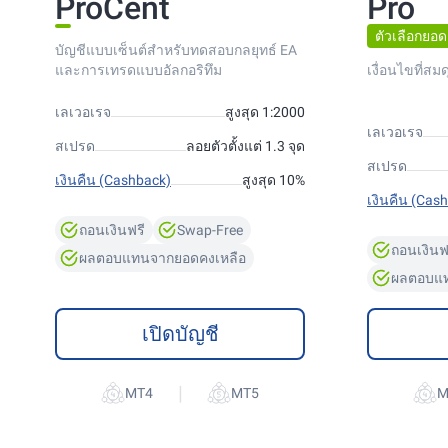
ProCent
Pro
ตัวเลือกยอด
บัญชีแบบเซ็นต์สำหรับทดสอบกลยุทธ์ EA
และการเทรดแบบอัลกอริทึม
เงื่อนไขที่สม
เลเวอเรจ
สูงสุด 1:2000
เลเวอเรจ
สเปรด
ลอยตัวตั้งแต่ 1.3 จุด
สเปรด
เงินคืน (Cashback)
สูงสุด 10%
เงินคืน (Cas
ถอนเงินฟรี
Swap-Free
ถอนเงินฟ
ผลตอบแทนจากยอดคงเหลือ
ผลตอบแท
เปิดบัญชี
|