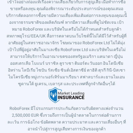
เข้าใจอย่างถ่องแท้เรื่องความเสี่ยงเกี่ยวกับการสูญเสีย เมื่อทำการซื้อ
ขายหรือลงทุน คุณต้องพิจารณาระดับประสบการณ์ของคุณเสมอ
บริการคัดลอกการซื้อขายมีความเสี่ยงเพิ่มเติมต่อการลงทุนของคุณเนื่ิ
องจากธรรมชาติของผลิตภัณฑ์ หากมีความเสี่ยงที่ดูไม่ชัดเจน เป้า
หมาย RoboForex และบริษัทในเครือไม่ได้กำหนดสำหรับลูกค้า
สหภาพยุโรป/EEA/UK สื่อการตลาดบนเว็บไซต์นี้ไม่ได้มีไว้สำหรับผู้ที่
อาศัยอยู่ในสหราชอาณาจักร โฆษณาของ RoboForex Ltd ไม่ได้มุ่ง
เป้าไปที่ผู้อยู่อาศัยในมาเลเซีย RoboForex Ltd และบริษัทในเครือไม่
สามารถให้บริการในอาณาเขตของสหรัฐอเมริกา แคนาดา ญี่ปุ่น
ออสเตรเลีย โบแนร์ บราซิล คูราเซา ติมอร์ตะวันออก อินโดนีเซีย
อิหร่าน ไลบีเรีย ไซปัน รัสเซีย ซินต์เอิสตาซีย์ ตาฮิติ ตุรกี กินี-บิสเซา
ไมโครนีเซีย หมู่เกาะนอร์เทิร์นมาเรียนา สฟาลบาร์และยานไมเอน
ซูดานใต้ ยูเครน, เบลารุส และประเทศที่ถูกจำกัดอื่นๆได้
RoboForex มีโปรแกรมการประกันภัยความรับผิดทางแพ่งจำนวน
2,500,000 EUR ซึ่งรวมถึงการเป็นผู้นำตลาดในการต่อต้านการ
ละเว้น การฉ้อโกง ข้อผิดพลาด ความประมาท และความเสี่ยงอื่นๆ ที่
อาจนำไปสู่การสูญเสียทางการเงินของลูกค้า