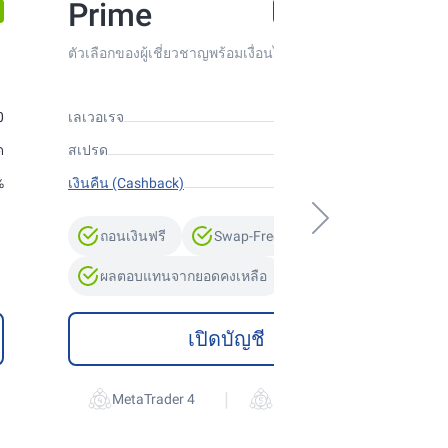
Prime
เงื่อนไขพรีเมียม
ตัวเลือกของผู้เชี่ยวชาญพร้อมเงื่อนไขการเทรดขั้นสูง
0
เลเวอเรจ
สูงสุด 1:300
ด
สเปรด
ลอยตัวตั้งแต่ 0 จุด
%
เงินคืน (Cashback)
สูงสุด 10%
ถอนเงินฟรี
Swap-Free
ผลตอบแทนจากยอดคงเหลือ
เปิดบัญชี
|
MetaTrader 4
MetaTrader 5