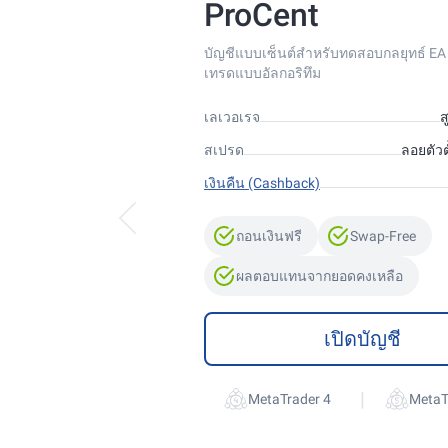
ProCent
บัญชีแบบเซ็นต์สำหรับทดสอบกลยุทธ์ E
เทรดแบบอัลกอริทึม
เลเวอเรจ
ส
สเปรด
ลอยตัวตั
เงินคืน (Cashback)
ถอนเงินฟรี
Swap-Free
ผลตอบแทนจากยอดคงเหลือ
เปิดบัญชี
|
MetaTrader 4
MetaT