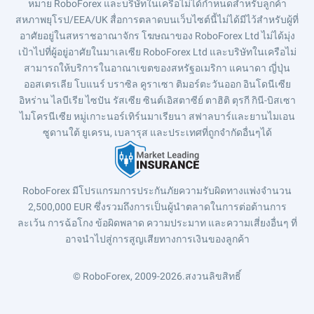
หมาย RoboForex และบริษัทในเครือไม่ได้กำหนดสำหรับลูกค้า
สหภาพยุโรป/EEA/UK สื่อการตลาดบนเว็บไซต์นี้ไม่ได้มีไว้สำหรับผู้ที่
อาศัยอยู่ในสหราชอาณาจักร โฆษณาของ RoboForex Ltd ไม่ได้มุ่ง
เป้าไปที่ผู้อยู่อาศัยในมาเลเซีย RoboForex Ltd และบริษัทในเครือไม่
สามารถให้บริการในอาณาเขตของสหรัฐอเมริกา แคนาดา ญี่ปุ่น
ออสเตรเลีย โบแนร์ บราซิล คูราเซา ติมอร์ตะวันออก อินโดนีเซีย
อิหร่าน ไลบีเรีย ไซปัน รัสเซีย ซินต์เอิสตาซีย์ ตาฮิติ ตุรกี กินี-บิสเซา
ไมโครนีเซีย หมู่เกาะนอร์เทิร์นมาเรียนา สฟาลบาร์และยานไมเอน
ซูดานใต้ ยูเครน, เบลารุส และประเทศที่ถูกจำกัดอื่นๆได้
RoboForex มีโปรแกรมการประกันภัยความรับผิดทางแพ่งจำนวน
2,500,000 EUR ซึ่งรวมถึงการเป็นผู้นำตลาดในการต่อต้านการ
ละเว้น การฉ้อโกง ข้อผิดพลาด ความประมาท และความเสี่ยงอื่นๆ ที่
อาจนำไปสู่การสูญเสียทางการเงินของลูกค้า
© RoboForex, 2009-2026.
สงวนลิขสิทธิ์