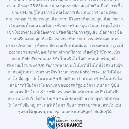
ความเสี่ยงสูง 75.85% ของนักลงทุนรายย่อยสูญเสียเงินเมื่อทำการซื้อ
ขาย CFD กับผู้ให้บริการนี้ คุณไม่ควรเสี่ยงเกินกว่าจำนวนที่คุณ
สามารถยอมรับต่อการสูญเสีย เพราะมีโอกาสที่คุณจะสูญเสียมากกว่า
เงินลงทุนทั้งหมด คุณไม่ควรซื้อขายหรือลงทุน เว้นแต่ว่าคุณได้ทำ
เข้าใจอย่างถ่องแท้เรื่องความเสี่ยงเกี่ยวกับการสูญเสีย เมื่อทำการซื้อ
ขายหรือลงทุน คุณต้องพิจารณาระดับประสบการณ์ของคุณเสมอ
บริการคัดลอกการซื้อขายมีความเสี่ยงเพิ่มเติมต่อการลงทุนของคุณเนื่ิ
องจากธรรมชาติของผลิตภัณฑ์ หากมีความเสี่ยงที่ดูไม่ชัดเจน เป้า
หมาย RoboForex และบริษัทในเครือไม่ได้กำหนดสำหรับลูกค้า
สหภาพยุโรป/EEA/UK สื่อการตลาดบนเว็บไซต์นี้ไม่ได้มีไว้สำหรับผู้ที่
อาศัยอยู่ในสหราชอาณาจักร โฆษณาของ RoboForex Ltd ไม่ได้มุ่ง
เป้าไปที่ผู้อยู่อาศัยในมาเลเซีย RoboForex Ltd และบริษัทในเครือไม่
สามารถให้บริการในอาณาเขตของสหรัฐอเมริกา แคนาดา ญี่ปุ่น
ออสเตรเลีย โบแนร์ บราซิล คูราเซา ติมอร์ตะวันออก อินโดนีเซีย
อิหร่าน ไลบีเรีย ไซปัน รัสเซีย ซินต์เอิสตาซีย์ ตาฮิติ ตุรกี กินี-บิสเซา
ไมโครนีเซีย หมู่เกาะนอร์เทิร์นมาเรียนา สฟาลบาร์และยานไมเอน
ซูดานใต้ ยูเครน, เบลารุส และประเทศที่ถูกจำกัดอื่นๆได้