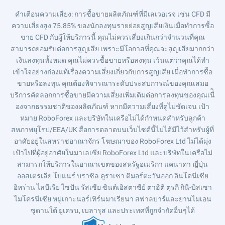
คำเตือนความเสี่ยง
: การซื้อขายผลิตภัณฑ์ที่มีเลเวอเรจ เช่น CFD มี
ความเสี่ยงสูง 75.85% ของนักลงทุนรายย่อยสูญเสียเงินเมื่อทำการซื้อ
ขาย CFD กับผู้ให้บริการนี้ คุณไม่ควรเสี่ยงเกินกว่าจำนวนที่คุณ
สามารถยอมรับต่อการสูญเสีย เพราะมีโอกาสที่คุณจะสูญเสียมากกว่า
เงินลงทุนทั้งหมด คุณไม่ควรซื้อขายหรือลงทุน เว้นแต่ว่าคุณได้ทำ
เข้าใจอย่างถ่องแท้เรื่องความเสี่ยงเกี่ยวกับการสูญเสีย เมื่อทำการซื้อ
ขายหรือลงทุน คุณต้องพิจารณาระดับประสบการณ์ของคุณเสมอ
บริการคัดลอกการซื้อขายมีความเสี่ยงเพิ่มเติมต่อการลงทุนของคุณเนื่ิ
องจากธรรมชาติของผลิตภัณฑ์ หากมีความเสี่ยงที่ดูไม่ชัดเจน เป้า
หมาย RoboForex และบริษัทในเครือไม่ได้กำหนดสำหรับลูกค้า
สหภาพยุโรป/EEA/UK สื่อการตลาดบนเว็บไซต์นี้ไม่ได้มีไว้สำหรับผู้ที่
อาศัยอยู่ในสหราชอาณาจักร โฆษณาของ RoboForex Ltd ไม่ได้มุ่ง
เป้าไปที่ผู้อยู่อาศัยในมาเลเซีย RoboForex Ltd และบริษัทในเครือไม่
สามารถให้บริการในอาณาเขตของสหรัฐอเมริกา แคนาดา ญี่ปุ่น
ออสเตรเลีย โบแนร์ บราซิล คูราเซา ติมอร์ตะวันออก อินโดนีเซีย
อิหร่าน ไลบีเรีย ไซปัน รัสเซีย ซินต์เอิสตาซีย์ ตาฮิติ ตุรกี กินี-บิสเซา
ไมโครนีเซีย หมู่เกาะนอร์เทิร์นมาเรียนา สฟาลบาร์และยานไมเอน
ซูดานใต้ ยูเครน, เบลารุส และประเทศที่ถูกจำกัดอื่นๆได้