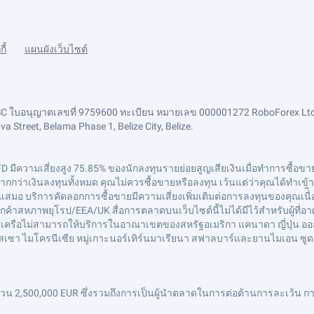
กี้
แผนผังเว็บไซต์
FSC ใบอนุญาตเลขที่ 9759600 ทะเบียน หมายเลข 000001272 RoboForex Ltd
 Street, Belama Phase 1, Belize City, Belize.
FD มีความเสี่ยงสูง 75.85% ของนักลงทุนรายย่อยสูญเสียเงินเมื่อทำการซื้อขาย 
ว่าเงินลงทุนทั้งหมด คุณไม่ควรซื้อขายหรือลงทุน เว้นแต่ว่าคุณได้ทำเข้าใจอ
อ บริการคัดลอกการซื้อขายมีความเสี่ยงเพิ่มเติมต่อการลงทุนของคุณเนื่ิอ
ค้าสหภาพยุโรป/EEA/UK สื่อการตลาดบนเว็บไซต์นี้ไม่ได้มีไว้สำหรับผู้ที
ษัทในเครือไม่สามารถให้บริการในอาณาเขตของสหรัฐอเมริกา แคนาดา ญี่ปุ่น ออ
กินี-บิสเซา ไมโครนีเซีย หมู่เกาะนอร์เทิร์นมาเรียนา สฟาลบาร์และยานไมเอน ซู
 2,500,000 EUR ซึ่งรวมถึงการเป็นผู้นำตลาดในการต่อต้านการละเว้น การ