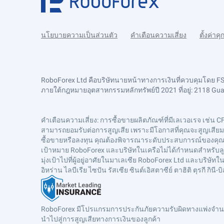
นโยบายความเป็นส่วนตัว
คำเตือนความเสี่ยง
ตั้งค่าคุก
RoboForex Ltd คือบริษัทนายหน้าทางการเงินที่ควบคุมโดย 
ภายใต้กฎหมายอุตสาหกรรมหลักทรัพย์ปี 2021 ที่อยู่: 2118 Guava
คำเตือนความเสี่ยง
: การซื้อขายผลิตภัณฑ์ที่มีเลเวอเรจ เช่น C
สามารถยอมรับต่อการสูญเสีย เพราะมีโอกาสที่คุณจะสูญเสียมากก
ซื้อขายหรือลงทุน คุณต้องพิจารณาระดับประสบการณ์ของคุณเสม
เป้าหมาย RoboForex และบริษัทในเครือไม่ได้กำหนดสำหรับลูก
มุ่งเป้าไปที่ผู้อยู่อาศัยในมาเลเซีย RoboForex Ltd และบริ
อิหร่าน ไลบีเรีย ไซปัน รัสเซีย ซินต์เอิสตาซีย์ ตาฮิติ ตุรกี 
RoboForex มีโปรแกรมการประกันภัยความรับผิดทางแพ่งจำนวน
นำไปสู่การสูญเสียทางการเงินของลูกค้า